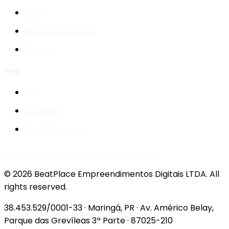
Plans
Become a producer
About us
Help
FAQ
Contracts
Contact support
Privacy Policy
Terms and Conditions
Refund Policy
© 2026 BeatPlace Empreendimentos Digitais LTDA. All
rights reserved.
38.453.529/0001-33 · Maringá, PR · Av. Américo Belay,
Parque das Grevíleas 3ª Parte · 87025-210