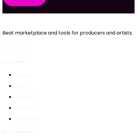
Beat marketplace and tools for producers and artists.
For artists
Catalog
Feed
Hot Beats
Favorites
My playlists
For producers